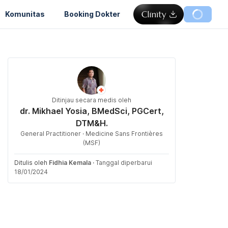
Komunitas
Booking Dokter
Ditinjau secara medis oleh
dr. Mikhael Yosia, BMedSci, PGCert,
DTM&H.
General Practitioner · Medicine Sans Frontières
(MSF)
Ditulis oleh
Fidhia Kemala
·
Tanggal diperbarui
18/01/2024