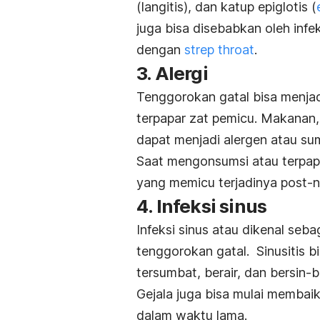
(langitis), dan katup epiglotis (
juga bisa disebabkan oleh infe
dengan
strep throat
.
3. Alergi
Tenggorokan gatal bisa menjadi
terpapar zat pemicu. Makanan, 
dapat menjadi alergen atau sum
Saat mengonsumsi atau terpapa
yang memicu terjadinya
post-n
4. Infeksi sinus
Infeksi sinus atau dikenal seb
tenggorokan gatal. Sinusitis bis
tersumbat, berair, dan bersin-b
Gejala juga bisa mulai membai
dalam waktu lama.