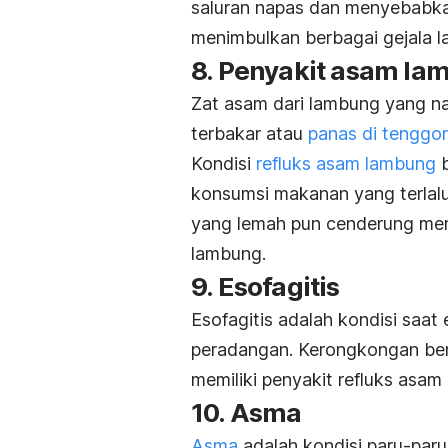
saluran napas dan menyebabkan
menimbulkan berbagai gejala l
8. Penyakit asam la
Zat asam dari lambung yang n
terbakar atau
panas di tenggo
Kondisi
refluks asam lambung
b
konsumsi makanan yang terlal
yang lemah pun cenderung mem
lambung.
9. Esofagitis
Esofagitis adalah kondisi saa
peradangan. Kerongkongan ber
memiliki penyakit refluks asam
10. Asma
Asma
adalah kondisi paru-paru