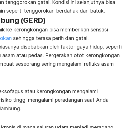
 tenggorokan gatal. Kondisi ini selanjutnya bisa
ain seperti tenggorokan berdahak dan batuk.
mbung (GERD)
aik ke kerongkongan bisa memberikan sensasi
rokan
sehingga terasa perih dan gatal.
iasanya disebabkan oleh faktor gaya hidup, seperti
u asam atau pedas. Pergerakan otot kerongkongan
buat seseorang sering mengalami refluks asam
t eksofagus atau kerongkongan mengalami
isiko tinggi mengalami peradangan saat Anda
 lambung.
 kronis di mana saluran udara menjadi meradang