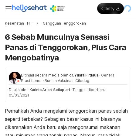
Kesehatan THT
Gangguan Tenggorokan
6 Sebab Munculnya Sensasi
Panas di Tenggorokan, Plus Cara
Mengobatinya
Ditinjau secara medis oleh
dr. Yusra Firdaus
·
General
Practitioner
·
Rumah Vaksinasi Ciledug
Ditulis oleh
Karinta Ariani Setiaputri
·
Tanggal diperbarui
05/03/2021
Pernahkah Anda mengalami tenggorokan panas seolah
seperti terbakar? Sebagian besar kasus ini biasanya
dikarenakan Anda baru saja mengonsumsi makanan
atau minuman yang terlalu panas. Namun, rasa tidak