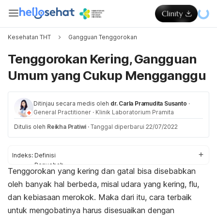
Kesehatan THT
Gangguan Tenggorokan
Tenggorokan Kering, Gangguan
Umum yang Cukup Mengganggu
Ditinjau secara medis oleh
dr. Carla Pramudita Susanto
·
General Practitioner
·
Klinik Laboratorium Pramita
Ditulis oleh
Reikha Pratiwi
·
Tanggal diperbarui 22/07/2022
Indeks:
Definisi
Penyebab
Tenggorokan yang kering dan gatal bisa disebabkan
Cara mengatasi
oleh banyak hal berbeda, misal udara yang kering, flu,
Kapan harus ke dokter?
dan kebiasaan merokok. Maka dari itu, cara terbaik
untuk mengobatinya harus disesuaikan dengan