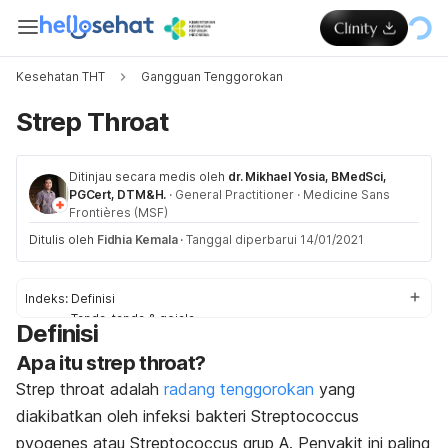
Kesehatan THT
Gangguan Tenggorokan
Strep Throat
Ditinjau secara medis oleh
dr. Mikhael Yosia, BMedSci,
PGCert, DTM&H.
·
General Practitioner
·
Medicine Sans
Frontières (MSF)
Ditulis oleh
Fidhia Kemala
·
Tanggal diperbarui 14/01/2021
Indeks:
Definisi
Tanda-tanda & gejala
Definisi
Penyebab
Apa itu
Faktor-faktor risiko
strep throat
?
Diagnosis
Strep throat
adalah
radang tenggorokan
yang
Pengobatan
diakibatkan oleh infeksi bakteri
Streptococcus
Pengobatan di rumah
pyogenes
atau Streptococcus grup A. Penyakit ini paling