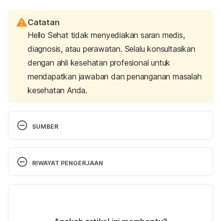
Catatan
Hello Sehat tidak menyediakan saran medis,
diagnosis, atau perawatan. Selalu konsultasikan
dengan ahli kesehatan profesional untuk
mendapatkan jawaban dan penanganan masalah
kesehatan Anda.
SUMBER
Martin, J. (2015). The Mysteries of Streptococcal 
Pharyngitis. 
Current Treatment Options In 
RIWAYAT PENGERJAAN
Pediatrics
, 1(2), 180-189. 
https://doi.org/10.1007/s40746-015-0013-9
Versi Terbaru
Shulman, S., Bisno, A., Clegg, H., Gerber, M., Kaplan, 
14/01/2021
E., & Lee, G. et al. (2012). Clinical Practice Guideline 
Ditulis oleh 
Fidhia Kemala