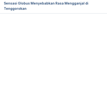
Sensasi Globus Menyebabkan Rasa Mengganjal di
Tenggorokan
Mayo Clinic. (2020). Dysphagia – Symptoms and 
causes.Retrieved 14 October 2020, from 
https://www.mayoclinic.org/diseases-
conditions/dysphagia/symptoms-causes/syc-
Memuat...
20372028