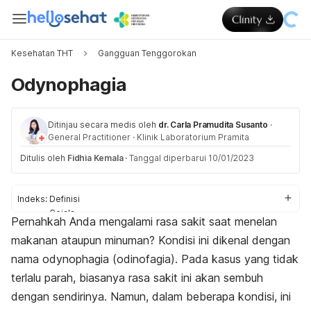
Kesehatan THT
Gangguan Tenggorokan
Odynophagia
Ditinjau secara medis oleh
dr. Carla Pramudita Susanto
·
General Practitioner
·
Klinik Laboratorium Pramita
Ditulis oleh
Fidhia Kemala
·
Tanggal diperbarui 10/01/2023
Indeks:
Definisi
Gejala
Pernahkah Anda mengalami rasa sakit saat menelan
Penyebab
makanan ataupun minuman? Kondisi ini dikenal dengan
Diagnosis
Pengobatan
nama
odynophagia
(odinofagia). Pada kasus yang tidak
terlalu parah, biasanya rasa sakit ini akan sembuh
dengan sendirinya. Namun, dalam beberapa kondisi, ini