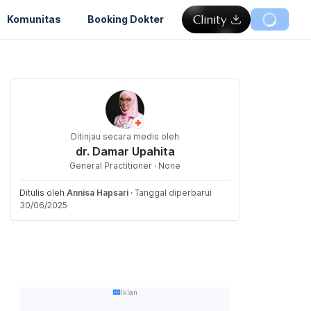
Komunitas
Booking Dokter
Ditinjau secara medis oleh
dr. Damar Upahita
General Practitioner · None
Ditulis oleh
Annisa Hapsari
·
Tanggal diperbarui
30/06/2025
Iklan