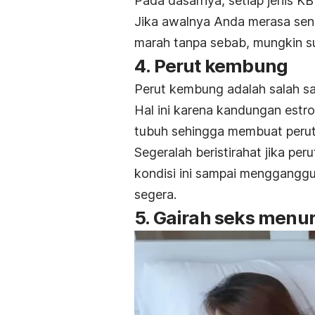
Pada dasarnya, setiap jenis K
Jika awalnya Anda merasa senan
marah tanpa sebab, mungkin su
4. Perut kembung
Perut kembung adalah salah s
Hal ini karena kandungan estr
tubuh sehingga membuat perut
Segeralah beristirahat jika pe
kondisi ini sampai mengganggu
segera.
5. Gairah seks menu