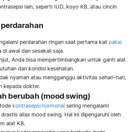
asepsi lain, seperti IUD, koyo KB, atau cincin
 perdarahan
alami perdarahan ringan saat pertama kali
pakai
a di awal dan sesekali saja.
anjut, Anda bisa mempertimbangkan untuk ganti alat
utuhan dan kondisi kesehatan.
tidak nyaman atau mengganggu aktivitas sehari-hari,
n kepada dokter.
ah berubah (
mood swing
)
etode
kontrasepsi hormonal
sering mengalami
drastis alias
mood swing
. Hal ini dipengaruhi oleh
am alat KB.