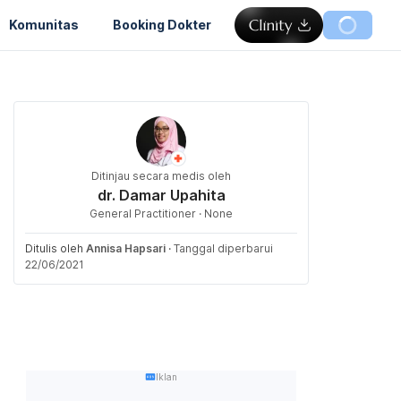
Komunitas
Booking Dokter
Ditinjau secara medis oleh
dr. Damar Upahita
General Practitioner · None
Ditulis oleh
Annisa Hapsari
·
Tanggal diperbarui
22/06/2021
Iklan