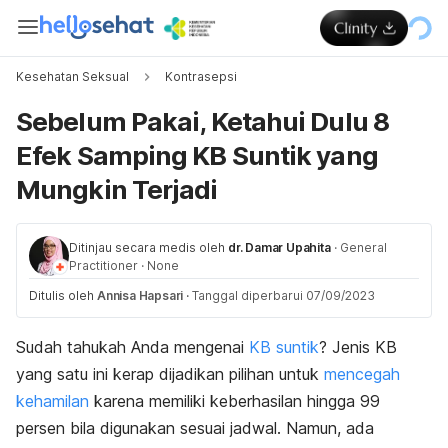
Kesehatan Seksual
Kontrasepsi
Sebelum Pakai, Ketahui Dulu 8
Efek Samping KB Suntik yang
Mungkin Terjadi
Ditinjau secara medis oleh
dr. Damar Upahita
·
General
Practitioner
·
None
Ditulis oleh
Annisa Hapsari
·
Tanggal diperbarui 07/09/2023
Sudah tahukah Anda mengenai
KB suntik
? Jenis KB
yang satu ini kerap dijadikan pilihan untuk
mencegah
kehamilan
karena
memiliki
keberhasilan hingga 99
persen bila digunakan sesuai jadwal. Namun, ada