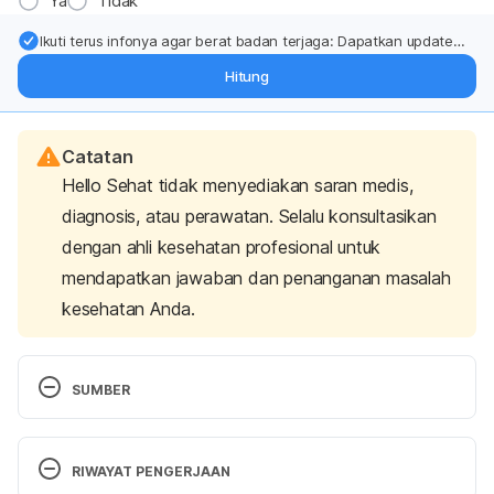
Ya
Tidak
Ikuti terus infonya agar berat badan terjaga: Dapatkan update
dari pakar mengenai dukungan dan perawatan berat badan
Hitung
langsung ke inbox Anda.
Catatan
Hello Sehat tidak menyediakan saran medis,
diagnosis, atau perawatan. Selalu konsultasikan
dengan ahli kesehatan profesional untuk
mendapatkan jawaban dan penanganan masalah
kesehatan Anda.
SUMBER
Hollinger, J. C., Angra, K., & Halder, R. M. (2018). 
Are Natural Ingredients Effective in the 
RIWAYAT PENGERJAAN
Management of Hyperpigmentation? A Systematic 