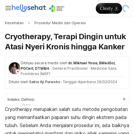
Kesehatan
Prosedur Medis dan Operasi
Cryotherapy, Terapi Dingin untuk
Atasi Nyeri Kronis hingga Kanker
Ditinjau secara medis oleh
dr. Mikhael Yosia, BMedSci,
PGCert, DTM&H.
·
General Practitioner
·
Medicine Sans
Frontières (MSF)
Ditulis oleh
Satria Aji Purwoko
·
Tanggal diperbarui 26/02/2024
Indeks:
Definisi
Jenis
Cryotherapy
merupakan salah satu metode pengobatan
Manfaat
yang memanfaatkan paparan suhu dingin ekstrem pada
Efek samping
tubuh. Sebelum Anda menjalani prosedur ini, ada baiknya
untuk mengetahui manfaat dan risiko efek samping yang