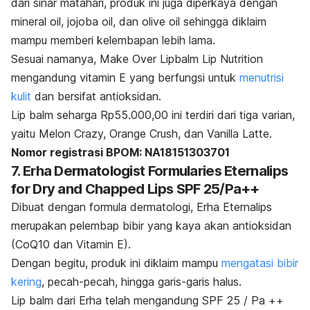
dari sinar matahari, produk ini juga diperkaya dengan
mineral oil, jojoba oil,
dan
olive oil
sehingga diklaim
mampu memberi kelembapan lebih lama.
Sesuai namanya, Make Over Lipbalm Lip Nutrition
mengandung vitamin E yang berfungsi untuk
menutrisi
kulit
dan bersifat antioksidan.
Lip balm
seharga Rp55.000,00 ini terdiri dari tiga varian,
yaitu Melon Crazy, Orange Crush, dan Vanilla Latte.
Nomor registrasi BPOM: NA18151303701
7. Erha Dermatologist Formularies Eternalips
for Dry and Chapped Lips SPF 25/Pa++
Dibuat dengan formula dermatologi, Erha Eternalips
merupakan pelembap bibir yang kaya akan antioksidan
(CoQ10 dan Vitamin E).
Dengan begitu, produk ini diklaim mampu
mengatasi bibir
kering
, pecah-pecah, hingga garis-garis halus.
Lip balm
dari Erha telah mengandung SPF 25 / Pa ++