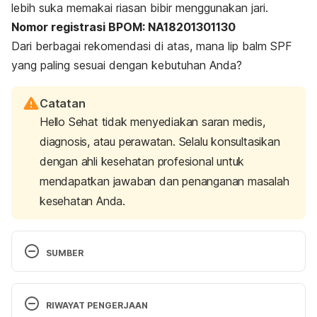
lebih suka memakai riasan bibir menggunakan jari.
Nomor registrasi BPOM: NA18201301130
Dari berbagai rekomendasi di atas, mana
lip balm
SPF
yang paling sesuai dengan kebutuhan Anda?
Catatan
Hello Sehat tidak menyediakan saran medis,
diagnosis, atau perawatan. Selalu konsultasikan
dengan ahli kesehatan profesional untuk
mendapatkan jawaban dan penanganan masalah
kesehatan Anda.
SUMBER
Cek Produk
. (n.d.). Cek Produk – Badan Pengawas 
Obat dan Makanan RI. Retrieved 18 October 2023 
RIWAYAT PENGERJAAN
from 