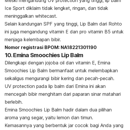
Meski mengandung UV
protection
yang tinggi,
lip balm
Ice Sport diklaim tidak lengket, ringan, dan tidak
meninggalkan
whitecast
.
Selain kandungan SPF yang tinggi, Lip Balm dari Rohto
ini juga mengandung vitamin E dan pro vitamin B5 untuk
menjaga kelembapan bibir.
Nomor registrasi BPOM: NA18221301190
10. Emina Smoochies Lip Balm
Dilengkapi dengan
jojoba oil
dan vitamin E, Emina
Smoochies Lip Balm bermanfaat untuk melembapkan
sekaligus mengurangi bibir kering dan pecah-pecah.
UV
protection
pada
lip balm
dari Emina ini akan
mencegah bibir menghitam dari paparan sinar matahari
berlebih.
Emina Smoochies Lip Balm hadir dalam dua pilihan
aroma yang segar, yaitu lemon dan timun.
Kemasannya yang berbentuk
jar
cocok bagi Anda yang