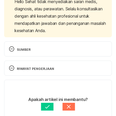
Hello Sehat tidak menyediakan saran medis,
diagnosis, atau perawatan. Selalu konsultasikan
dengan ahli kesehatan profesional untuk
mendapatkan jawaban dan penanganan masalah
kesehatan Anda.
SUMBER
Foot Injuries | Foot Disorders. (n.d.).Retrieved 22 
September 2023 from 
RIWAYAT PENGERJAAN
https://medlineplus.gov/footinjuriesanddisorders.ht
ml
Versi Terbaru
Foot Pain and Problems. (2022). Retrieved 22 
27/09/2023
September 2023 
Ditulis oleh 
Zulfa Azza Adhini
Apakah artikel ini membantu?
from
https://www.hopkinsmedicine.org/health/condi
Ditinjau secara medis oleh
dr. Andreas Wilson 
tions-and-diseases/foot-pain-and-problems
Setiawan, M.Kes.
Diperbarui oleh: 
Fidhia Kemala