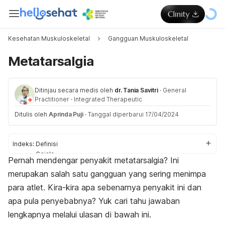
Kesehatan Muskuloskeletal
Gangguan Muskuloskeletal
Metatarsalgia
Ditinjau secara medis oleh
dr. Tania Savitri
·
General
Practitioner
·
Integrated Therapeutic
Ditulis oleh
Aprinda Puji
·
Tanggal diperbarui 17/04/2024
Indeks:
Definisi
Gejala
Pernah mendengar penyakit metatarsalgia? Ini
Penyebab
merupakan salah satu gangguan yang sering menimpa
Faktor risiko
Diagnosis
para atlet.
Kira-kira apa sebenarnya penyakit ini dan
Pengobatan
apa pula penyebabnya? Yuk cari tahu jawaban
Pengobatan di rumah
lengkapnya melalui ulasan di bawah ini.
Pencegahan