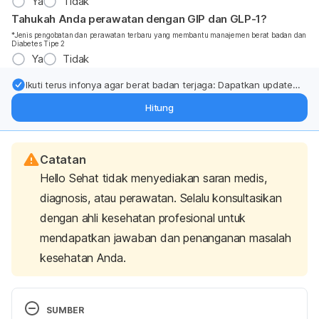
Ya
Tidak
Tahukah Anda perawatan dengan GIP dan GLP-1?
*Jenis pengobatan dan perawatan terbaru yang membantu manajemen berat badan dan
Diabetes Tipe 2
Ya
Tidak
Ikuti terus infonya agar berat badan terjaga: Dapatkan update
dari pakar mengenai dukungan dan perawatan berat badan
Hitung
langsung ke inbox Anda.
Catatan
Hello Sehat tidak menyediakan saran medis,
diagnosis, atau perawatan. Selalu konsultasikan
dengan ahli kesehatan profesional untuk
mendapatkan jawaban dan penanganan masalah
kesehatan Anda.
SUMBER