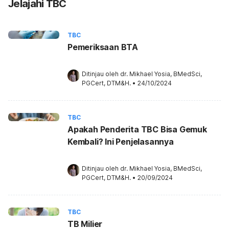
Jelajahi TBC
TBC
Pemeriksaan BTA
Ditinjau oleh 
dr. Mikhael Yosia, BMedSci, 
PGCert, DTM&H.
•
24/10/2024
TBC
Apakah Penderita TBC Bisa Gemuk
Kembali? Ini Penjelasannya
Ditinjau oleh 
dr. Mikhael Yosia, BMedSci, 
PGCert, DTM&H.
•
20/09/2024
TBC
TB Milier