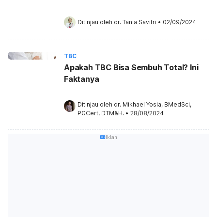
Ditinjau oleh 
dr. Tania Savitri
•
02/09/2024
TBC
Apakah TBC Bisa Sembuh Total? Ini
Faktanya
Ditinjau oleh 
dr. Mikhael Yosia, BMedSci, 
PGCert, DTM&H.
•
28/08/2024
Iklan