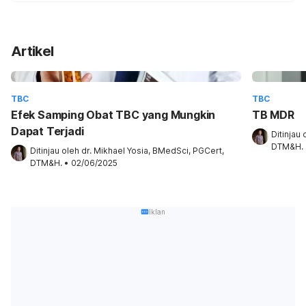
Artikel
TBC
TBC
Efek Samping Obat TBC yang Mungkin
TB MDR
Dapat Terjadi
Ditinjau 
DTM&H.
Ditinjau oleh 
dr. Mikhael Yosia, BMedSci, PGCert, 
DTM&H.
•
02/06/2025
Iklan