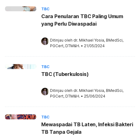
TBC
Cara Penularan TBC Paling Umum
yang Perlu Diwaspadai
Ditinjau oleh 
dr. Mikhael Yosia, BMedSci, 
PGCert, DTM&H.
•
21/05/2024
TBC
TBC (Tuberkulosis)
Ditinjau oleh 
dr. Mikhael Yosia, BMedSci, 
PGCert, DTM&H.
•
25/06/2024
TBC
Mewaspadai TB Laten, Infeksi Bakteri
TB Tanpa Gejala