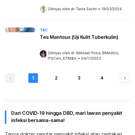
Ditinjau oleh 
dr. Tania Savitri
•
19/03/2024
TBC
Tes Mantoux (Uji Kulit Tuberkulin)
Ditinjau oleh 
dr. Mikhael Yosia, BMedSci, 
PGCert, DTM&H.
•
04/11/2023
1
2
3
4
Dari COVID-19 hingga DBD, mari lawan penyakit
infeksi bersama-sama!
Tanya dokter seputar penyakit infeksi atau ceritakan