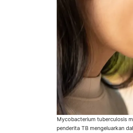
Mycobacterium tuberculosi
s m
penderita TB mengeluarkan daha