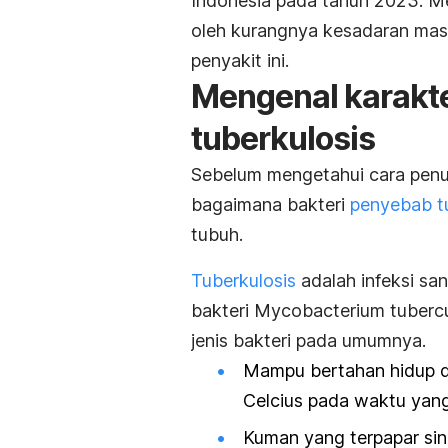
Indonesia pada tahun 2023. Me
oleh kurangnya kesadaran mas
penyakit ini.
Mengenal karakte
tuberkulosis
Sebelum mengetahui cara penu
bagaimana bakteri
penyebab t
tubuh.
Tuberkulosis
adalah infeksi sa
bakteri
Mycobacterium tubercu
jenis bakteri pada umumnya.
Mampu bertahan hidup di
Celcius pada waktu yang
Kuman yang terpapar sina