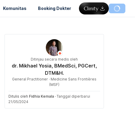
Komunitas
Booking Dokter
Ditinjau secara medis oleh
dr. Mikhael Yosia, BMedSci, PGCert,
DTM&H.
General Practitioner · Medicine Sans Frontières
(MSF)
Ditulis oleh
Fidhia Kemala
·
Tanggal diperbarui
21/05/2024