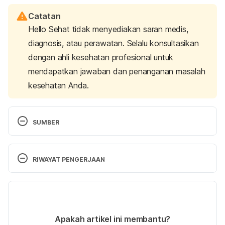
Catatan
Hello Sehat tidak menyediakan saran medis,
diagnosis, atau perawatan. Selalu konsultasikan
dengan ahli kesehatan profesional untuk
mendapatkan jawaban dan penanganan masalah
kesehatan Anda.
SUMBER
CDC. Transmission and Pathogenesis of 
Tuberculosis. (N.d.). Retrieved 
2 June 2024, 
from 
RIWAYAT PENGERJAAN
https://www.cdc.gov/tb/media/pdfs/Self_Study_Mo
dule_1_Transmission_and_Pathogenesis_of_Tubercul
Versi Terbaru
osis.pdf
10/07/2024
Tuberculosis (TB). (n.d.). Retrieved 
2 June 2024, 
Ditulis oleh 
Fidhia Kemala
Apakah artikel ini membantu?