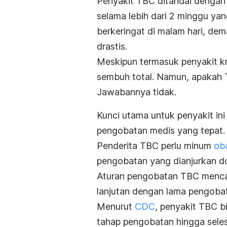
Penyakit TBC ditandai dengan 
selama lebih dari 2 minggu yan
berkeringat di malam hari, de
drastis.
Meskipun termasuk penyakit kr
sembuh total
. Namun, apakah 
Jawabannya tidak.
Kunci utama untuk penyakit ini
pengobatan medis yang tepat.
Penderita TBC perlu minum
oba
pengobatan yang dianjurkan do
Aturan pengobatan TBC mencak
lanjutan dengan lama pengoba
Menurut
CDC
, penyakit TBC b
tahap pengobatan hingga seles