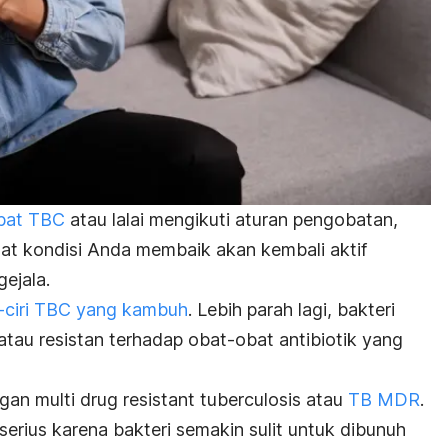
bat TBC
atau lalai mengikuti aturan pengobatan,
aat kondisi Anda membaik akan kembali aktif
ejala.
i-ciri TBC yang kambuh
. Lebih parah lagi, bakteri
atau resistan terhadap obat-obat antibiotik yang
engan
m
ulti drug resistant tuberculosis
atau
TB MDR
.
rius karena bakteri semakin sulit untuk dibunuh