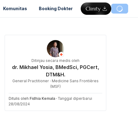
Komunitas
Booking Dokter
Ditinjau secara medis oleh
dr. Mikhael Yosia, BMedSci, PGCert,
DTM&H.
General Practitioner · Medicine Sans Frontières
(MSF)
Ditulis oleh
Fidhia Kemala
·
Tanggal diperbarui
28/08/2024