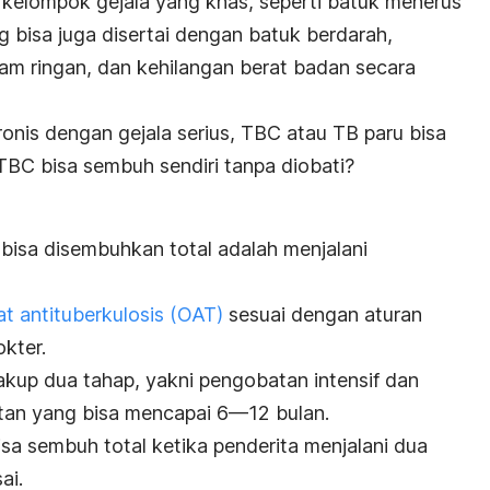
kelompok gejala yang khas, seperti batuk menerus
g bisa juga disertai dengan batuk berdarah,
mam ringan, dan kehilangan berat badan secara
onis dengan gejala serius, TBC
atau TB paru bisa
TBC bisa sembuh sendiri tanpa diobati?
 bisa disembuhkan total adalah menjalani
t antituberkulosis (OAT)
sesuai dengan aturan
kter.
up dua tahap, yakni pengobatan intensif dan
tan yang bisa mencapai 6—12 bulan.
isa sembuh total ketika penderita menjalani dua
ai.