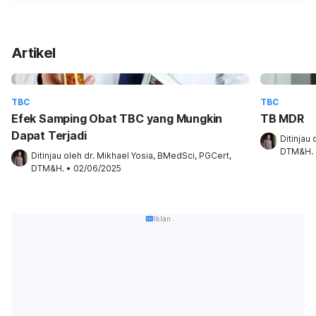
Artikel
TBC
TBC
Efek Samping Obat TBC yang Mungkin
TB MDR
Dapat Terjadi
Ditinjau 
DTM&H.
Ditinjau oleh 
dr. Mikhael Yosia, BMedSci, PGCert, 
DTM&H.
•
02/06/2025
Iklan