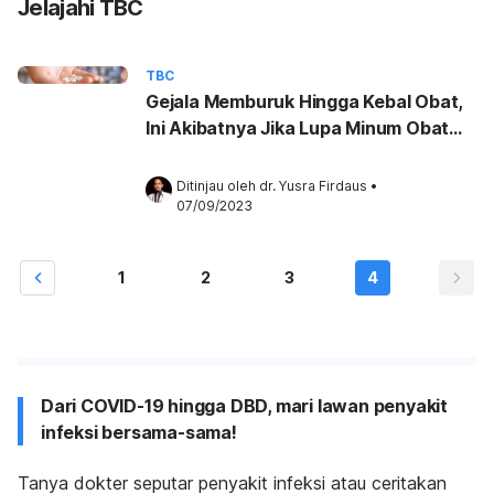
Jelajahi TBC
TBC
Gejala Memburuk Hingga Kebal Obat,
Ini Akibatnya Jika Lupa Minum Obat
TBC
Ditinjau oleh 
dr. Yusra Firdaus
•
07/09/2023
1
2
3
4
Dari COVID-19 hingga DBD, mari lawan penyakit
infeksi bersama-sama!
Tanya dokter seputar penyakit infeksi atau ceritakan