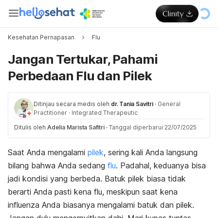
Kesehatan Pernapasan
Flu
Jangan Tertukar, Pahami
Perbedaan Flu dan Pilek
Ditinjau secara medis oleh
dr. Tania Savitri
·
General
Practitioner
·
Integrated Therapeutic
Ditulis oleh
Adelia Marista Safitri
·
Tanggal diperbarui 22/07/2025
Saat Anda mengalami
pilek
, sering kali Anda langsung
bilang bahwa Anda sedang
flu
. Padahal, keduanya bisa
jadi kondisi yang berbeda. Batuk pilek biasa tidak
berarti Anda pasti kena flu, meskipun saat kena
influenza Anda biasanya mengalami batuk dan pilek.