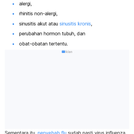
alergi,
rhinitis non-alergi,
sinusitis akut atau
sinusitis kronis
,
perubahan hormon tubuh, dan
obat-obatan tertentu.
Iklan
Sementara itu,
penyebab flu
sudah pasti virus influenza.