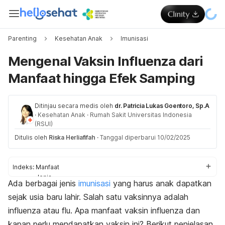
Parenting
Kesehatan Anak
Imunisasi
Mengenal Vaksin Influenza dari
Manfaat hingga Efek Samping
Ditinjau secara medis oleh
dr. Patricia Lukas Goentoro, Sp.A
·
Kesehatan Anak
·
Rumah Sakit Universitas Indonesia
(RSUI)
Ditulis oleh
Riska Herliafifah
·
Tanggal diperbarui 10/02/2025
Indeks:
Manfaat
Jenis
Ada berbagai
jenis
imunisasi
yang harus anak dapatkan
Yang perlu mendapat
sejak usia baru lahir. Salah satu vaksinnya adalah
Yang perlu menunda
Efek samping
influenza atau flu. Apa manfaat vaksin influenza dan
Kapan harus ke dokter?
kapan perlu mendapatkan vaksin ini?
Berikut penjelasan