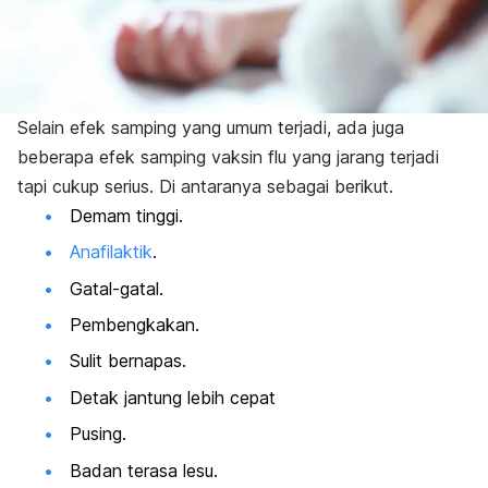
Selain efek samping yang umum terjadi, ada juga
beberapa efek samping vaksin flu yang jarang terjadi
tapi cukup serius. Di antaranya sebagai berikut.
Demam tinggi.
Anafilaktik
.
Gatal-gatal.
P
embengkakan.
S
ulit bernapas.
D
etak jantung lebih cepat
P
using.
Badan terasa lesu.