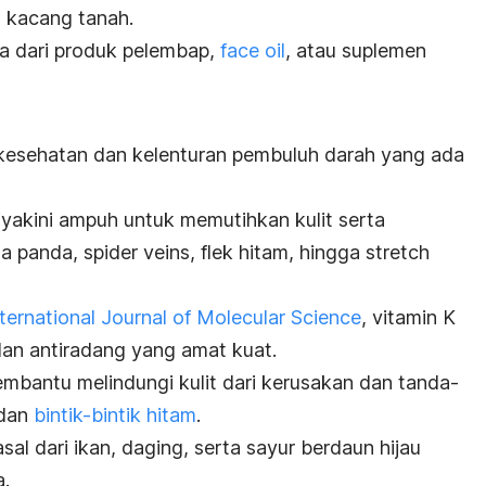
n kacang tanah.
a dari produk pelembap,
face oil
, atau suplemen
esehatan dan kelenturan pembuluh darah yang ada
diyakini ampuh untuk memutihkan kulit serta
ta panda,
spider veins
, flek hitam, hingga
stretch
nternational Journal of Molecular Science
, vitamin K
 dan antiradang yang amat kuat.
mbantu melindungi kulit dari kerusakan dan tanda-
 dan
bintik-bintik hitam
.
al dari ikan, daging, serta sayur berdaun hijau
a.