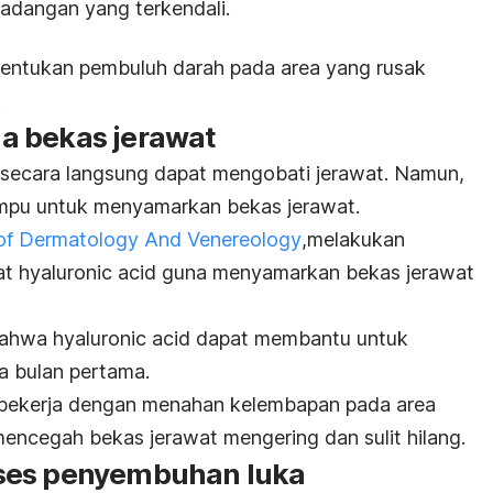
eradangan yang terkendali.
entukan pembuluh darah pada area yang rusak
.
a bekas jerawat
secara langsung dapat mengobati jerawat. Namun,
ampu untuk menyamarkan bekas jerawat.
 of Dermatology And Venereology
,
melakukan
at
hyaluronic acid
guna menyamarkan bekas jerawat
 bahwa
hyaluronic acid
dapat membantu untuk
a bulan pertama.
t bekerja dengan menahan kelembapan pada area
mencegah bekas jerawat mengering dan sulit hilang.
ses penyembuhan luka