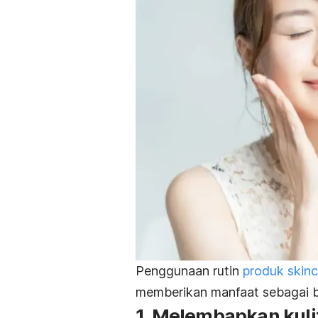
Penggunaan rutin
produk
skin
memberikan manfaat sebagai b
1. Melembapkan kuli