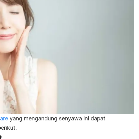
care
yang
mengandung senyawa ini dapat
erikut.
t