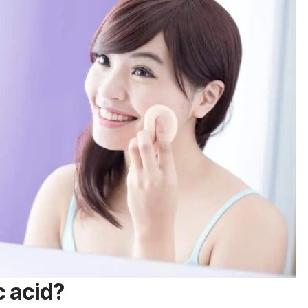
c acid
?