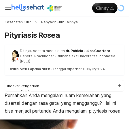
Kesehatan Kulit
Penyakit Kulit Lainnya
Pityriasis Rosea
Ditinjau secara medis oleh
dr. Patricia Lukas Goentoro
·
General Practitioner
·
Rumah Sakit Universitas Indonesia
(RSUI)
Ditulis oleh
Fajarina Nurin
·
Tanggal diperbarui 09/12/2024
Indeks:
Pengertian
Gejala
Pernahkan Anda mengalami ruam kemerahan yang
Penyebab
disertai dengan rasa gatal yang mengganggu? Hal ini
Faktor risiko
Komplikasi
bisa menjadi pertanda Anda mengalami pityriasis rosea.
Diagnosis
Pengobatan
Perawatan rumahan