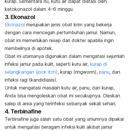
kurap. Sementara itu, kutu air dapat diatasi oleh
ketokonazol dalam 4–6 minggu.
3. Ekonazol
Ekonazol
merupakan jenis obat krim yang bekerja
dengan cara mencegah pertumbuhan jamur. Namun,
obat ini memerlukan resep dari dokter apabila ingin
membelinya di apotek.
Obat ini utamanya digunakan dalam mengatasi sejumlah
infeksi jamur pada kulit, seperti
kutu air
,
kurap di
selangkangan (
jock itch
)
, kurap
(ringworm),
panu
, dan
infeksi ragi (kandidiasis).
Untuk mengatasi masalah kutu air, panu, dan kurap,
Anda bisa mengoleskan obat ini secukupnya. Oleskan
salep di area yang terinfeksi sebanyak sekali sehari.
4.
Terbinafine
Terbinafine
juga salah satu obat yang umumnya dipakai
untuk mengatasi beragam infeksi kulit akibat jamur