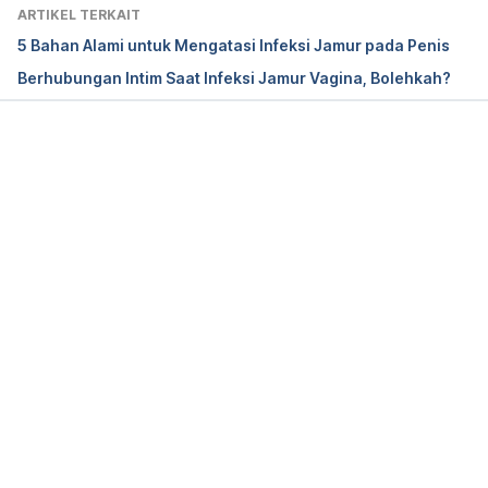
Indications. 
Infectious Disease Clinics of North 
ARTIKEL TERKAIT
America
. 30 (1), 51-83. 
5 Bahan Alami untuk Mengatasi Infeksi Jamur pada Penis
https://doi.org/10.1016/j.idc.2015.10.012
Berhubungan Intim Saat Infeksi Jamur Vagina, Bolehkah?
Antifungal Agents
. (2017). LiverTox. 
National Center 
Biotechnological Information. 
Retrieved 21 February 
2022, from
Memuat...
https://www.ncbi.nlm.nih.gov/books/NBK548396/
Antifungal medicines
. (2020). National Health 
Services. 
Retrieved 21 February 2022, from
https://www.nhs.uk/conditions/antifungal-
medicines/
Athlete’s foot – Symptoms and causes. (2021). 
Retrieved 21 February 2022, from 
https://www.mayoclinic.org/diseases-
conditions/athletes-foot/symptoms-causes/syc-
20353841