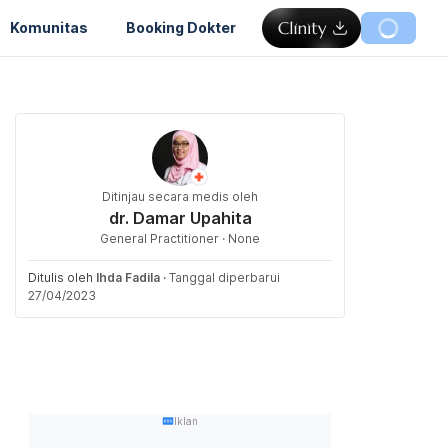
Komunitas
Booking Dokter
Ditinjau secara medis oleh
dr. Damar Upahita
General Practitioner · None
Ditulis oleh
Ihda Fadila
·
Tanggal diperbarui
27/04/2023
Iklan