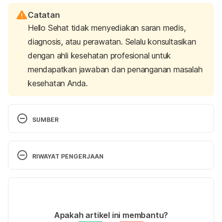
Catatan
Hello Sehat tidak menyediakan saran medis,
diagnosis, atau perawatan. Selalu konsultasikan
dengan ahli kesehatan profesional untuk
mendapatkan jawaban dan penanganan masalah
kesehatan Anda.
SUMBER
Fungal Infections of the Skin.
https://www.webmd.com/skin-problems-and-
RIWAYAT PENGERJAAN
treatments/guide/fungal-infections-skin#1
. 
Accessed on December 13, 2018.
Versi Terbaru
Fungal Infection: Symptoms,Types, and Treatment.
18/03/2022
https://www.practo.com/health-wiki/fungal-
Ditulis oleh 
Aprinda Puji
Apakah artikel ini membantu?
infection-symptomstypes-and-treatment/18/article
. 