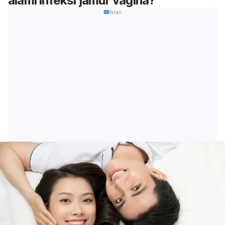
alami infeksi jamur vagina?
Iklan