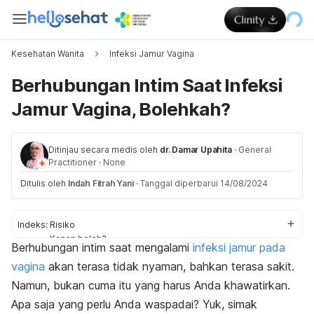
Kesehatan Wanita
Infeksi Jamur Vagina
Berhubungan Intim Saat Infeksi
Jamur Vagina, Bolehkah?
Ditinjau secara medis oleh
dr. Damar Upahita
·
General
Practitioner
·
None
Ditulis oleh
Indah Fitrah Yani
·
Tanggal diperbarui 14/08/2024
Indeks:
Risiko
Kapan boleh?
Berhubungan intim saat mengalami
infeksi jamur pada
Tips aman
vagina
akan terasa tidak nyaman, bahkan terasa sakit.
Namun, bukan cuma itu yang harus Anda khawatirkan.
Apa saja yang perlu Anda waspadai? Yuk, simak