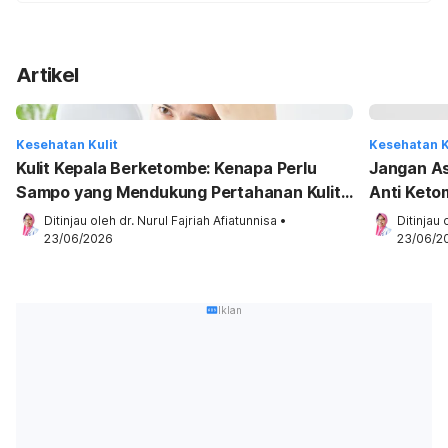
Artikel
Kesehatan Kulit
Kesehatan K
Kulit Kepala Berketombe: Kenapa Perlu
Jangan Asa
Sampo yang Mendukung Pertahanan Kulit
Anti Ketom
Kepala?
Ditinjau oleh 
dr. Nurul Fajriah Afiatunnisa
•
Ditinjau 
23/06/2026
23/06/2
Iklan