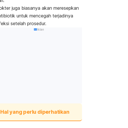
ri.
okter juga biasanya akan meresepkan
ntibiotik untuk mencegah terjadinya
feksi setelah prosedur.
Iklan
Hal yang perlu diperhatikan