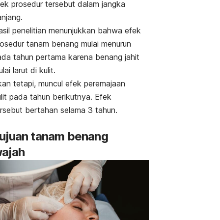
fek prosedur tersebut dalam jangka
anjang.
asil penelitian menunjukkan bahwa efek
rosedur tanam benang mulai menurun
ada tahun pertama karena benang jahit
lai larut di kulit.
kan tetapi, muncul efek peremajaan
lit pada tahun berikutnya. Efek
ersebut bertahan selama 3 tahun.
ujuan tanam benang
ajah