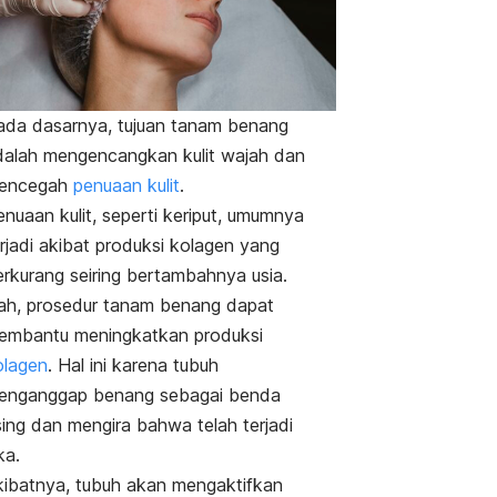
ada dasarnya, tujuan tanam benang
dalah mengencangkan kulit wajah dan
encegah
penuaan kulit
.
nuaan kulit, seperti keriput, umumnya
rjadi akibat produksi kolagen yang
erkurang seiring bertambahnya usia.
ah, prosedur tanam benang dapat
embantu meningkatkan produksi
olagen
. Hal ini karena tubuh
enganggap benang sebagai benda
sing dan mengira bahwa telah terjadi
ka.
kibatnya, tubuh akan mengaktifkan