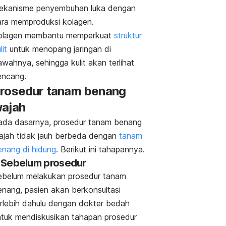
ekanisme penyembuhan luka dengan
ara memproduksi kolagen.
olagen membantu memperkuat
struktur
lit
untuk menopang jaringan di
wahnya, sehingga kulit akan terlihat
encang.
rosedur tanam benang
ajah
ada dasarnya, prosedur tanam benang
ajah tidak jauh berbeda dengan
tanam
enang di hidung
. Berikut ini tahapannya.
. Sebelum prosedur
ebelum melakukan prosedur tanam
enang, pasien akan berkonsultasi
erlebih dahulu dengan dokter bedah
ntuk mendiskusikan tahapan prosedur