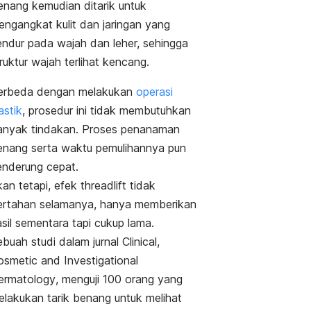
enang kemudian ditarik untuk
engangkat kulit dan jaringan yang
endur pada wajah dan leher, sehingga
ruktur wajah terlihat kencang.
erbeda dengan melakukan
operasi
astik
, prosedur ini tidak membutuhkan
anyak tindakan. Proses penanaman
enang serta waktu pemulihannya pun
enderung cepat.
kan tetapi, efek
threadlift
tidak
ertahan selamanya, hanya memberikan
sil sementara tapi cukup lama.
buah studi dalam jurnal
Clinical,
osmetic and Investigational
ermatology
, menguji 100 orang yang
elakukan tarik benang untuk melihat