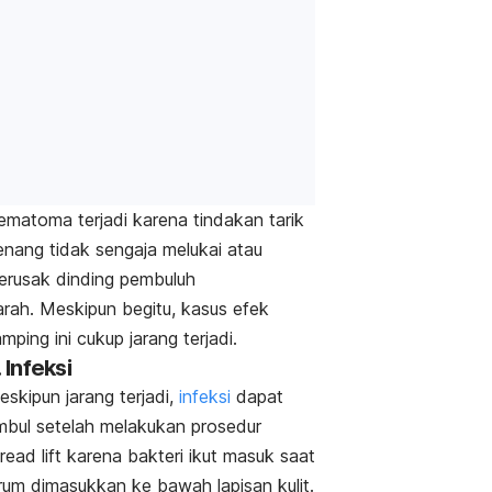
ematoma terjadi karena tindakan tarik
enang tidak sengaja melukai atau
erusak dinding pembuluh
arah.
Meskipun begitu, kasus efek
mping ini cukup jarang terjadi.
. Infeksi
skipun jarang terjadi,
infeksi
dapat
imbul setelah melakukan prosedur
read lift
karena bakteri ikut masuk saat
arum dimasukkan ke bawah lapisan kulit.