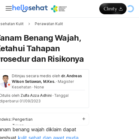
sehatan Kulit
Perawatan Kulit
Memuat...
anam Benang Wajah,
etahui Tahapan
rosedur dan Risikonya
Ditinjau secara medis oleh
dr. Andreas
Wilson Setiawan, M.Kes.
·
Magister
Kesehatan
·
None
Ditulis oleh
Zulfa Azza Adhini
·
Tanggal
diperbarui 01/09/2023
Indeks:
Pengertian
Tujuan
anam benang wajah diklaim dapat
Prosedur
embuat
kulit sehat dan awet muda
.
Efek samping