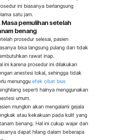
rosedur ini biasanya berlangsung
elama satu jam.
. Masa pemulihan setelah
anam benang
telah prosedur selesai, pasien
iasanya bisa langsung pulang dan tidak
embutuhkan rawat inap.
l ini karena prosedur ini dilakukan
ngan anestesi lokal, sehingga tidak
erlu menunggu
efek obat bius
enghilang seperti halnya menggunakan
nestesi umum.
asien mungkin akan mengalami gejala
engkak atau kekakuan pada kulit yang
itanam benang. Hal ini cukup wajar dan
iasanya dapat hilang dalam beberapa