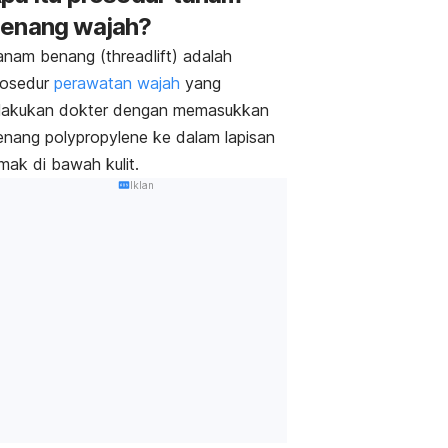
enang wajah?
anam benang (
threadlift
) adalah
rosedur
perawatan wajah
yang
ilakukan dokter dengan memasukkan
enang
polypropylene
ke dalam lapisan
emak di bawah kulit.
Iklan