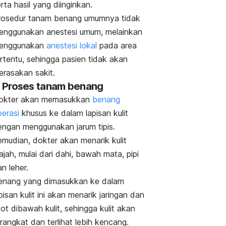
rta hasil yang diinginkan.
rosedur tanam benang umumnya tidak
enggunakan anestesi umum, melainkan
enggunakan
anestesi lokal
pada area
rtentu, sehingga pasien tidak akan
erasakan sakit.
. Proses tanam benang
okter akan memasukkan
benang
perasi
khusus ke dalam lapisan kulit
engan menggunakan jarum tipis.
emudian, dokter akan menarik kulit
jah, mulai dari dahi, bawah mata, pipi
n leher.
enang yang dimasukkan ke dalam
pisan kulit ini akan menarik jaringan dan
ot dibawah kulit, sehingga kulit akan
rangkat dan terlihat lebih kencang.