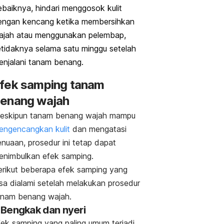
ebaiknya, hindari menggosok kulit
engan kencang ketika membersihkan
ajah atau menggunakan pelembap,
etidaknya selama satu minggu setelah
enjalani tanam benang.
fek samping tanam
enang wajah
eskipun tanam benang wajah mampu
engencangkan kulit
dan mengatasi
nuaan, prosedur ini tetap dapat
enimbulkan efek samping.
erikut beberapa efek samping yang
isa dialami setelah melakukan prosedur
anam benang wajah.
. Bengkak dan nyeri
fek samping yang paling umum terjadi