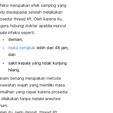
nfeksi merupakan efek samping yang
erlu diwaspadai setelah melakukan
rosedur
thread lift
. Oleh karena itu,
egera hubungi dokter apabila muncul
jala infeksi seperti:
demam,
muka bengkak
lebih dari 48 jam,
dan
sakit kepala yang tidak kunjung
hilang.
anam benang merupakan metode
erawatan wajah yang memiliki masa
emulihan yang cepat karena prosedur
i dilakukan tanpa melalui anestesi
mum.
lain itu, perlu diingat,
thread lift