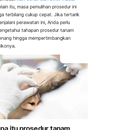
lain itu, masa pemulihan prosedur ini
ga terbilang cukup cepat. Jika tertarik
njalani perawatan ini, Anda perlu
engetahui tahapan prosedur tanam
enang hingga mempertimbangkan
sikonya.
pa itu prosedur tanam