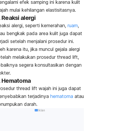
ngalami efek samping ini karena kulit
jah mulai kehilangan elastisitasnya.
. Reaksi alergi
aksi alergi, seperti kemerahan,
ruam
,
tau bengkak pada area kulit juga dapat
rjadi setelah menjalani prosedur ini.
eh karena itu, jika muncul gejala alergi
etelah melakukan prosedur
thread
lift,
ebaiknya segera konsultasikan dengan
kter.
. Hematoma
rosedur
thread lift
wajah ini juga dapat
enyebabkan terjadinya
hematoma
atau
enumpukan darah.
Iklan