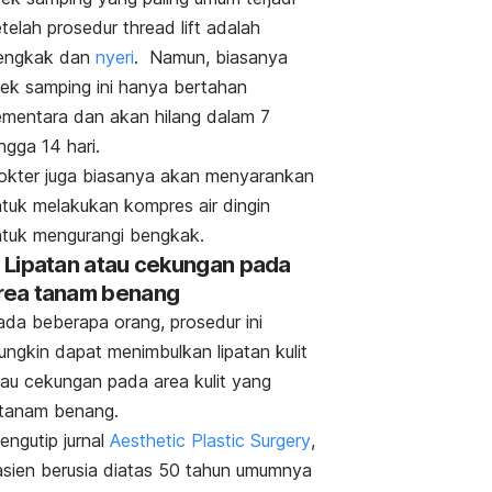
etelah prosedur
thread lift
adalah
engkak dan
nyeri
.
Namun, biasanya
fek samping ini hanya bertahan
ementara dan akan hilang dalam 7
ngga 14 hari.
okter juga biasanya akan menyarankan
ntuk melakukan kompres air dingin
ntuk mengurangi bengkak.
. Lipatan atau cekungan pada
rea tanam benang
ada beberapa orang, prosedur ini
ungkin dapat menimbulkan lipatan kulit
tau cekungan pada area kulit yang
itanam benang.
ngutip jurnal
Aesthetic Plastic Surgery
,
asien berusia diatas 50 tahun umumnya