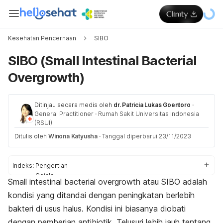
Kesehatan Pencernaan
SIBO
SIBO (Small Intestinal Bacterial
Overgrowth)
Ditinjau secara medis oleh
dr. Patricia Lukas Goentoro
·
General Practitioner
·
Rumah Sakit Universitas Indonesia
(RSUI)
Ditulis oleh
Winona Katyusha
·
Tanggal diperbarui 23/11/2023
Indeks:
Pengertian
Gejala
Small intestinal bacterial overgrowth
atau SIBO adalah
Penyebab
kondisi yang ditandai dengan peningkatan berlebih
Faktor risiko
Diagnosis
bakteri di usus halus. Kondisi ini biasanya diobati
Pengobatan
dengan pemberian antibiotik. Telusuri lebih jauh tentang