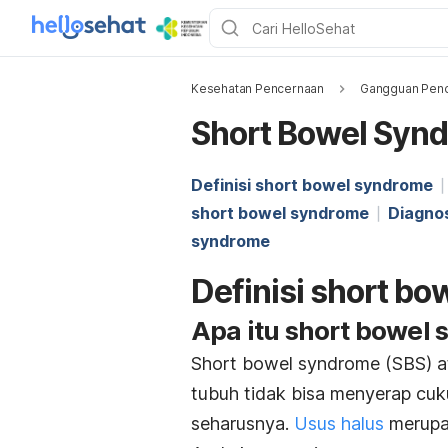
Kesehatan Pencernaan
Gangguan Penc
Short Bowel Syn
Definisi short bowel syndrome
short bowel syndrome
Diagno
syndrome
Definisi short b
Apa itu
short bowel
Short bowel syndrome
(SBS) a
tubuh tidak bisa menyerap cuku
seharusnya.
Usus halus
merupak