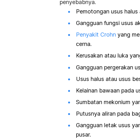
penyebabnya.
Pemotongan usus halus a
Gangguan fungsi usus ak
Penyakit Crohn
yang men
cerna.
Kerusakan atau luka yang
Gangguan pergerakan us
Usus halus atau usus besar
Kelainan bawaan pada u
Sumbatan mekonium yang
Putusnya aliran pada bag
Gangguan letak usus yan
pusar.