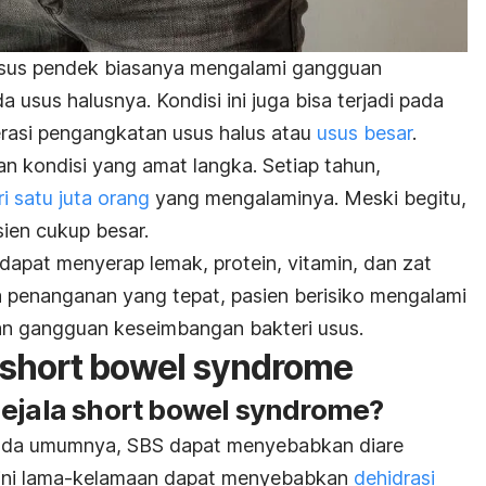
usus pendek biasanya mengalami gangguan
 usus halusnya. Kondisi ini juga bisa terjadi pada
erasi pengangkatan usus halus atau
usus besar
.
 kondisi yang amat langka. Setiap tahun,
ri satu juta orang
yang mengalaminya. Meski begitu,
ien cukup besar.
apat menyerap lemak, protein, vitamin, dan zat
pa penanganan yang tepat, pasien berisiko mengalami
 dan gangguan keseimbangan bakteri usus.
 short bowel syndrome
gejala
short bowel syndrome
?
pada umumnya, SBS dapat menyebabkan diare
i ini lama-kelamaan dapat menyebabkan
dehidrasi