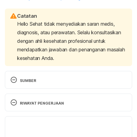
Catatan
Hello Sehat tidak menyediakan saran medis,
diagnosis, atau perawatan. Selalu konsultasikan
dengan ahli kesehatan profesional untuk
mendapatkan jawaban dan penanganan masalah
kesehatan Anda.
SUMBER
Antibiotics Resistance Questions and Answers 
http://www.cdc.gov/getsmart/community/about/an
RIWAYAT PENGERJAAN
tibiotic-resistance-faqs.html. November 23, 2016.
Versi Terbaru
05/01/2021