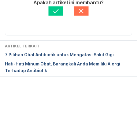
Ditulis oleh 
Adinda Rudystina
Apakah artikel ini membantu?
Ditinjau secara medis oleh
dr. Andreas Wilson 
Setiawan, M.Kes.
Diperbarui oleh: 
Stephanie Eka Siholnida
ARTIKEL TERKAIT
7 Pilihan Obat Antibiotik untuk Mengatasi Sakit Gigi
Hati-Hati Minum Obat, Barangkali Anda Memiliki Alergi
Terhadap Antibiotik
Memuat...