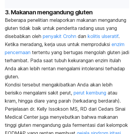
3. Makanan mengandung gluten
Beberapa penelitian melaporkan makanan mengandung
gluten tidak baik untuk penderita radang usus yang
disebabkan oleh
penyakit Crohn
dan
kolitis ulseratif
.
Ketika meradang, kerja usus untuk memproduksi
enzim
pencernaan
tertentu yang bertugas mengolah gluten jadi
terhambat. Pada saat tubuh kekurangan enzim itulah
Anda akan lebih rentan mengalami intoleransi terhadap
gluten.
Kondisi tersebut mengakibatkan Anda akan lebih
berisiko mengalami sakit perut,
perut kembung
atau
kram, hingga diare yang parah (terkadang berdarah).
Penjelasan dr. Kelly Issokson MS, RD dari Cedars Sinai
Medical Center juga menyebutkan bahwa makanan
tinggi gluten mengandung gula fermentasi dari kelompok
FODMAP yang rentan membuat
gejala sindrom iritasi