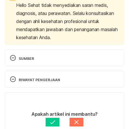
Hello Sehat tidak menyediakan saran medis,
diagnosis, atau perawatan. Selalu konsultasikan
dengan ahli kesehatan profesional untuk
mendapatkan jawaban dan penanganan masalah
kesehatan Anda.
SUMBER
Ianiro, G., Pecere, S., Giorgio, V., Gasbarrini, A., & 
RIWAYAT PENGERJAAN
Cammarota, G. (2016). Digestive Enzyme 
Supplementation in Gastrointestinal Diseases. 
Versi Terbaru
Current Drug Metabolism
, 17(2), 187-193. doi: 
10.2174/138920021702160114150137
21/03/2023
Ditulis oleh 
Dwi Ratih Ramadhany
Apakah artikel ini membantu?
Ditinjau secara medis oleh
dr. Patricia Lukas 
Goentoro