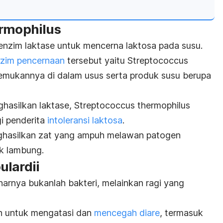
rmophilus
zim laktase untuk mencerna laktosa pada susu.
zim pencernaan
tersebut yaitu
Streptococcus
emukannya di dalam usus serta produk susu berupa
hasilkan laktase,
Streptococcus thermophilus
gi penderita
intoleransi laktosa
.
hasilkan zat yang ampuh melawan patogen
k lambung.
lardii
arnya bukanlah bakteri, melainkan ragi yang
an untuk mengatasi dan
mencegah diare
, termasuk