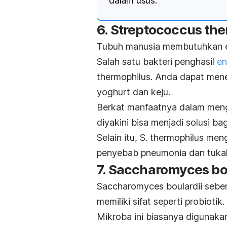
dalam usus.
6.
Streptococcus the
Tubuh manusia membutuhkan en
Salah satu bakteri penghasil
en
thermophilus
. Anda dapat men
yoghurt dan keju.
Berkat manfaatnya dalam meng
diyakini bisa menjadi solusi ba
Selain itu,
S. thermophilus
meng
penyebab pneumonia dan tuka
7.
Saccharomyces bou
Saccharomyces boulardii
seben
memiliki sifat seperti probiotik.
Mikroba ini biasanya digunak