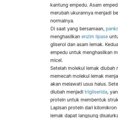
kantung empedu. Asam empedu
merubah ukurannya menjadi berat
normalnya.
Di saat yang bersamaan,
pank
menghasilkan
enzim lipase
untu
gliserol dan asam lemak. Ked
empedu untuk menghasilkan mol
micel.
Setelah molekul lemak diubah m
memecah molekul lemak menjad
akan melawati usus halus. Sete
diubah menjadi
trigliserida
, ya
protein untuk membentuk struk
Lapisan protein dari kilomikron
lemak dapat langsung disalurk