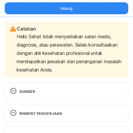
Hitung
Catatan
Hello Sehat tidak menyediakan saran medis,
diagnosis, atau perawatan. Selalu konsultasikan
dengan ahli kesehatan profesional untuk
mendapatkan jawaban dan penanganan masalah
kesehatan Anda.
SUMBER
Gastritis – Symptoms and causes
. (2020). Mayo 
Clinic. Retrieved 23 April 2021, from 
RIWAYAT PENGERJAAN
https://www.mayoclinic.org/diseases-
conditions/gastritis/symptoms-causes/syc-
Versi Terbaru
20355807 