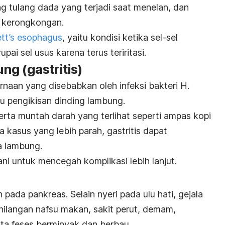
ng tulang dada yang terjadi saat menelan, dan
 kerongkongan.
ett’s esophagus
, yaitu kondisi ketika sel-sel
i sel usus karena terus teriritasi.
g (gastritis)
rnaan yang disebabkan oleh infeksi bakteri
H.
u pengikisan dinding lambung.
serta muntah darah yang terlihat seperti ampas kopi
 kasus yang lebih parah, gastritis dapat
 lambung.
ani untuk mencegah komplikasi lebih lanjut.
pada pankreas. Selain nyeri pada ulu hati, gejala
ehilangan nafsu makan, sakit perut, demam,
rta feses berminyak dan berbau.