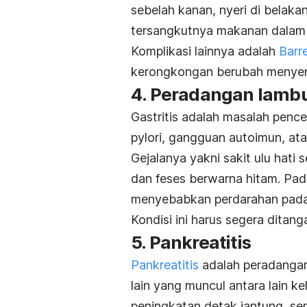
sebelah kanan, nyeri di belaka
tersangkutnya makanan dalam
Komplikasi lainnya adalah
Barr
kerongkongan berubah menyerupa
4. Peradangan lambun
Gastritis adalah masalah pence
pylori
, gangguan autoimun, ata
Gejalanya yakni sakit ulu hati 
dan feses berwarna hitam. Pada
menyebabkan perdarahan pada
Kondisi ini harus segera ditang
5. Pankreatitis
Pankreatitis
adalah peradangan 
lain yang muncul antara lain k
peningkatan detak jantung, se