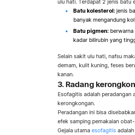
ulu hati. Terdapat 2 jenis batu
Batu kolesterol:
jenis 
banyak mengandung koles
Batu pigmen:
berwarna 
kadar bilirubin yang tingg
Selain sakit ulu hati, nafsu m
demam, kulit kuning, feses ber
kanan.
3. Radang kerongkon
Esofagitis adalah peradangan a
kerongkongan.
Peradangan ini bisa disebabkan 
efek samping pemakaian obat-
Gejala utama
esofagitis
adalah 