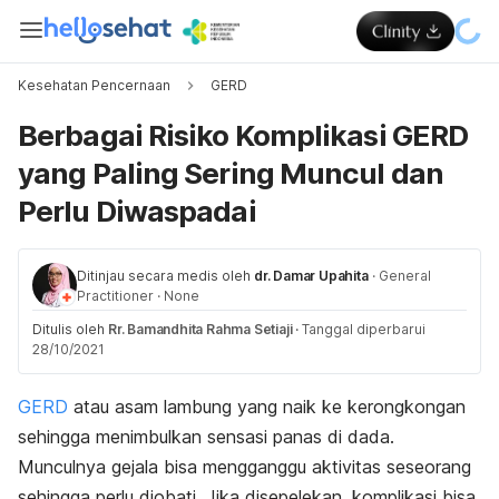
Kesehatan Pencernaan
GERD
Berbagai Risiko Komplikasi GERD
yang Paling Sering Muncul dan
Perlu Diwaspadai
Ditinjau secara medis oleh
dr. Damar Upahita
·
General
Practitioner
·
None
Ditulis oleh
Rr. Bamandhita Rahma Setiaji
·
Tanggal diperbarui
28/10/2021
GERD
atau asam lambung yang naik ke kerongkongan
sehingga menimbulkan sensasi panas di dada.
Munculnya gejala bisa mengganggu aktivitas seseorang
sehingga perlu diobati. Jika disepelekan, komplikasi bisa