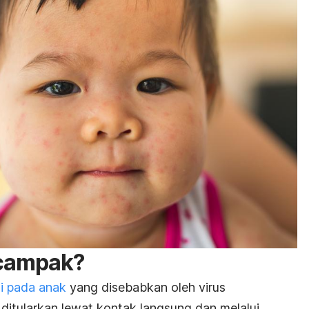
 campak?
si pada anak
yang disebabkan oleh virus
 ditularkan lewat kontak langsung dan melalui