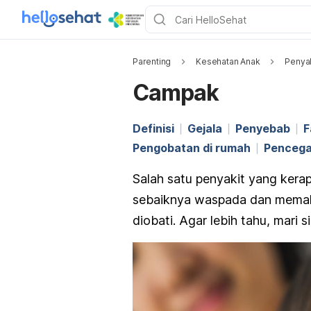
Parenting
Kesehatan Anak
Penyak
Campak
Definisi
Gejala
Penyebab
F
Pengobatan di rumah
Penceg
Salah satu penyakit yang kera
sebaiknya waspada dan memaham
diobati. Agar lebih tahu, mari 