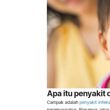
Apa itu penyakit
Campak adalah
penyakit infek
paramyxovirus. Biasanya, virus