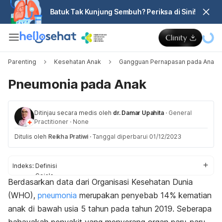
Batuk Tak Kunjung Sembuh? Periksa di Sini!
Parenting
Kesehatan Anak
Gangguan Pernapasan pada Anak
Pneumonia pada Anak
Ditinjau secara medis oleh
dr. Damar Upahita
·
General
Practitioner
·
None
Ditulis oleh
Reikha Pratiwi
·
Tanggal diperbarui 01/12/2023
Indeks:
Definisi
Gejala
Berdasarkan data dari Organisasi Kesehatan Dunia
Penyebab
(WHO),
pneumonia
merupakan penyebab 14% kematian
Faktor risiko
Komplikasi
anak di bawah usia 5 tahun pada tahun 2019. Seberapa
Diagnosis