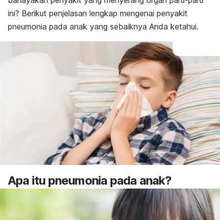
bahayakah penyakit yang menyerang organ paru-paru
Pengobatan
ini? Berikut penjelasan lengkap mengenai penyakit
Pencegahan
pneumonia pada anak yang sebaiknya Anda ketahui.
Apa itu pneumonia pada anak?