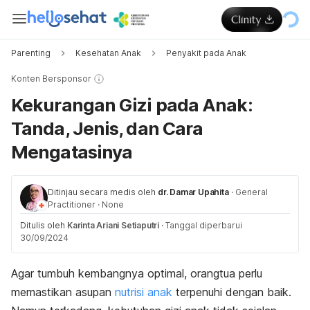
Parenting
Kesehatan Anak
Penyakit pada Anak
Konten Bersponsor
Kekurangan Gizi pada Anak:
Tanda, Jenis, dan Cara
Mengatasinya
Ditinjau secara medis oleh
dr. Damar Upahita
·
General
Practitioner
·
None
Ditulis oleh
Karinta Ariani Setiaputri
·
Tanggal diperbarui
30/09/2024
Agar tumbuh kembangnya optimal, orangtua perlu
memastikan asupan
nutrisi anak
terpenuhi dengan baik.