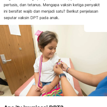
menunda imunisasi DPT?
pertusis, dan tetanus. Mengapa vaksin ketiga penyakit
Harga vaksin DPT
ini bersifat wajib dan menjadi satu? Berikut penjelasan
Apa efek samping dari pemberian imunisasi DPT?
seputar vaksin DPT pada anak.