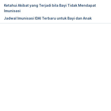
prevention/immunizations/Pages/Diphtheria-
Ketahui Akibat yang Terjadi bila Bayi Tidak Mendapat
Tetanus-Pertussis-Vaccines-What-You-Need-to-
Imunisasi
Know.aspx
Jadwal Imunisasi IDAI Terbaru untuk Bayi dan Anak
Vaccine Information Statement | Diphtheria-
Tetanus-Pertussis | VIS | CDC. (2020). Retrieved 5 
Memuat...
May 2020, from 
https://www.cdc.gov/vaccines/hcp/vis/vis-
statements/dtap.html
Diphtheria, Tetanus, and Whooping Cough 
Vaccination | What You Should Know | CDC. 
(2020). Retrieved 5 May 2020, from 
https://www.cdc.gov/vaccines/vpd/dtap-tdap-
td/public/index.html