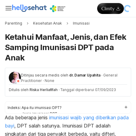
Parenting
Kesehatan Anak
Imunisasi
Ketahui Manfaat, Jenis, dan Efek
Samping Imunisasi DPT pada
Anak
Ditinjau secara medis oleh
dr. Damar Upahita
·
General
Practitioner
·
None
Ditulis oleh
Riska Herliafifah
·
Tanggal diperbarui 07/09/2023
Indeks:
Apa itu imunisasi DPT?
Jenis imunisasi DPT
Ada beberapa jenis
imunisasi wajib yang diberikan pada
Siapa saja yang perlu mendapatkan imunisasi DPT?
bayi
, DPT salah satunya. Imunisasi DPT adalah
Bagaimana jadwal pemberian imunisasi DPT pada anak?
Apakah ada kondisi yang membuat anak tidak perlu atau
singkatan dari tiga penyakit berbeda, yaitu difteri,