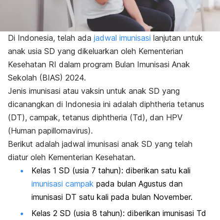
Di Indonesia, telah ada
jadwal imunisasi
lanjutan untuk
anak usia SD yang dikeluarkan oleh Kementerian
Kesehatan RI dalam program Bulan Imunisasi Anak
Sekolah (BIAS) 2024.
Jenis
i
munisasi atau vaksin untuk anak SD yang
dicanangkan di Indonesia ini adalah
diphtheria tetanus
(
DT
), campak,
tetanus diphtheria
(
Td
), dan HPV
(
H
uman papillomavirus
).
Berikut adalah jadwal imunisasi anak SD yang telah
diatur oleh Kementerian Kesehatan.
Kelas 1 SD (usia 7 tahun): diberikan satu kali
imunisasi campak
pada bulan Agustus dan
imunisasi
DT satu kali pada bulan November.
Kelas 2 SD (usia 8 tahun): diberikan imunisasi Td