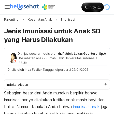
Parenting
Kesehatan Anak
Imunisasi
Jenis Imunisasi untuk Anak SD
yang Harus Dilakukan
Ditinjau secara medis oleh
dr. Patricia Lukas Goentoro, Sp.A
·
Kesehatan Anak
·
Rumah Sakit Universitas Indonesia
(RSUI)
Ditulis oleh
Ihda Fadila
·
Tanggal diperbarui 22/01/2025
Indeks:
Alasan
Jenis
Sebagian besar dari Anda mungkin berpikir bahwa
Jika melewatkan imunisasi
imunisasi hanya dilakukan ketika anak masih bayi dan
balita. Namun, tahukah Anda bahwa
imunisasi anak
juga
harus dilakukan kembali ketika ia memasuki usia