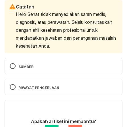
Catatan
Hello Sehat tidak menyediakan saran medis,
diagnosis, atau perawatan. Selalu konsultasikan
dengan ahli kesehatan profesional untuk
mendapatkan jawaban dan penanganan masalah
kesehatan Anda.
SUMBER
11 Common Conditions in Newborns. (2022). 
Retrieved 4 October 2022, from 
RIWAYAT PENGERJAAN
https://www.healthychildren.org/English/ages-
stages/baby/Pages/Common-Conditions-in-
Versi Terbaru
Newborns.aspx
28/11/2024
Colic (for Parents) – Nemours KidsHealth. (2022). 
Ditulis oleh 
Indah Fitrah Yani
Apakah artikel ini membantu?
Retrieved 4 October 2022, from 
Ditinjau secara medis oleh
dr. S.T. Andreas, 