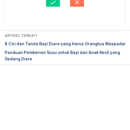
https://kidshealth.org/en/parents/colic.html
M.Ked(Ped), Sp.A
Diperbarui oleh: 
Luthfiya Rizki
Conditions, G. (2022). Lactose intolerance: 
MedlinePlus Genetics. Retrieved 4 October 2022, 
from 
ARTIKEL TERKAIT
https://medlineplus.gov/genetics/condition/lactose-
8 Ciri dan Tanda Bayi Diare yang Harus Orangtua Waspadai
intolerance/#frequency
Panduan Pemberian Susu untuk Bayi dan Anak Kecil yang
Sedang Diare
How to Calm a Fussy Baby: Tips for Parents & 
Caregivers. (2022). Retrieved 4 October 2022, from 
https://www.healthychildren.org/English/ages-
stages/baby/crying-colic/Pages/Calming-A-Fussy-
Memuat...
Baby.aspx
Kembung Pada Bayi dan Anak. (2022). Retrieved 4 
October 2022, from 
https://www.idai.or.id/artikel/klinik/keluhan-
anak/kembung-pada-bayi-dan-anak