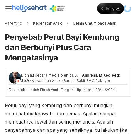
Parenting
Kesehatan Anak
Gejala Umum pada Anak
Penyebab Perut Bayi Kembung
dan Berbunyi Plus Cara
Mengatasinya
Ditinjau secara medis oleh
dr. S.T. Andreas, M.Ked(Ped),
Sp.A
·
Kesehatan Anak
·
Rumah Sakit EMC Pekayon
Ditulis oleh
Indah Fitrah Yani
·
Tanggal diperbarui 28/11/2024
Perut bayi yang kembung dan berbunyi mungkin
membuat ibu khawatir dan cemas. Apalagi sampai
membuatnya rewel dan sering menangis. Apa sih
penyebabnya dan apa yang sebaiknya ibu lakukan jika