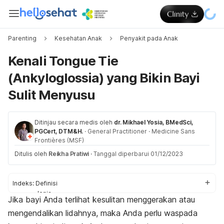
Parenting
Kesehatan Anak
Penyakit pada Anak
Kenali Tongue Tie
(Ankyloglossia) yang Bikin Bayi
Sulit Menyusu
Ditinjau secara medis oleh
dr. Mikhael Yosia, BMedSci,
PGCert, DTM&H.
·
General Practitioner
·
Medicine Sans
Frontières (MSF)
Ditulis oleh
Reikha Pratiwi
·
Tanggal diperbarui 01/12/2023
Indeks:
Definisi
Jenis
Jika bayi Anda terlihat kesulitan menggerakan atau
Gejala
mengendalikan lidahnya, maka Anda perlu waspada
Penyebab
Diagnosis