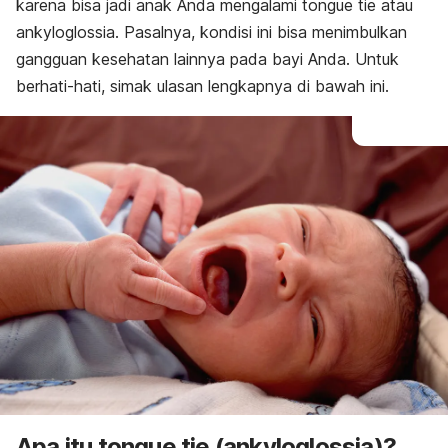
karena bisa jadi anak Anda mengalami
tongue tie
atau
Pengobatan
ankyloglossia. Pasalnya, kondisi ini bisa menimbulkan
Perawatan di rumah
gangguan kesehatan lainnya pada bayi Anda. Untuk
berhati-hati, simak ulasan lengkapnya di bawah ini.
Apa itu
tongue tie
(ankyloglossia)?