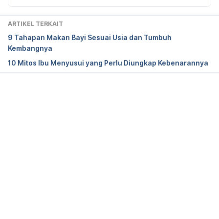
Ankyloglossia in Children | Cedars-Sinai. (2021). 
Retrieved 29 November 2023, from 
ARTIKEL TERKAIT
https://www.cedars-sinai.org/health-
9 Tahapan Makan Bayi Sesuai Usia dan Tumbuh
library/diseases-and-conditions—
Kembangnya
pediatrics/a/ankyloglossia.html
10 Mitos Ibu Menyusui yang Perlu Diungkap Kebenarannya
Ankyloglossia (Tongue-Tie) – Stanford Children’s 
Health. (2021). Retrieved 29 November 2023, from 
https://www.stanfordchildrens.org/en/service/ear-
Memuat...
nose-throat/conditions/ankyloglossia
Ankyloglossia (Tongue-Tie). 
(N.d.). Retrieved 29 
November 2023, from 
https://www.ncbi.nlm.nih.gov/books/NBK482295/
Tongue Tie (Ankyloglossia ) (for Parents) – 
Nemours KidsHealth. (2021). Retrieved 29 
November 2023, from 
https://kidshealth.org/en/parents/tongue-tie.html