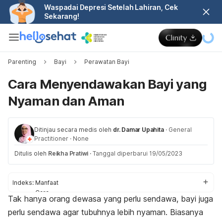
Waspadai Depresi Setelah Lahiran, Cek
Sekarang!
Parenting
Bayi
Perawatan Bayi
Cara Menyendawakan Bayi yang
Nyaman dan Aman
Ditinjau secara medis oleh
dr. Damar Upahita
·
General
Practitioner
·
None
Ditulis oleh
Reikha Pratiwi
·
Tanggal diperbarui 19/05/2023
Indeks:
Manfaat
Cara
Tak hanya orang dewasa yang perlu sendawa, bayi juga
Bagaimana bila sendawa tidak efektif?
perlu sendawa agar tubuhnya lebih nyaman. Biasanya