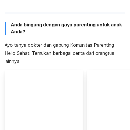
Anda bingung dengan gaya parenting untuk anak
Anda?
Ayo tanya dokter dan gabung Komunitas Parenting
Hello Sehat! Temukan berbagai cerita dari orangtua
lainnya.