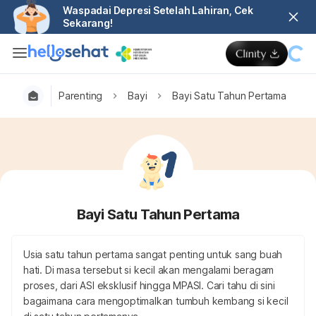
Waspadai Depresi Setelah Lahiran, Cek
Sekarang!
Parenting
Bayi
Bayi Satu Tahun Pertama
Bayi Satu Tahun Pertama
Usia satu tahun pertama sangat penting untuk sang buah
hati. Di masa tersebut si kecil akan mengalami beragam
proses, dari ASI eksklusif hingga MPASI. Cari tahu di sini
bagaimana cara mengoptimalkan tumbuh kembang si kecil