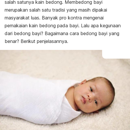
Risiko bila salah
salah satunya kain bedong. Membedong bayi
Kapan tidak perlu?
merupakan salah satu tradisi yang masih dipakai
masyarakat luas. Banyak pro kontra mengenai
pemakaian kain bedong pada bayi. Lalu apa kegunaan
dari bedong bayi? Bagaimana cara bedong bayi yang
benar? Berikut penjelasannya.