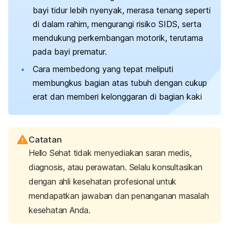
bayi tidur lebih nyenyak, merasa tenang seperti
di dalam rahim, mengurangi risiko SIDS, serta
mendukung perkembangan motorik, terutama
pada bayi prematur.
Cara membedong yang tepat meliputi
membungkus bagian atas tubuh dengan cukup
erat dan memberi kelonggaran di bagian kaki
Catatan
Hello Sehat tidak menyediakan saran medis,
diagnosis, atau perawatan. Selalu konsultasikan
dengan ahli kesehatan profesional untuk
mendapatkan jawaban dan penanganan masalah
kesehatan Anda.