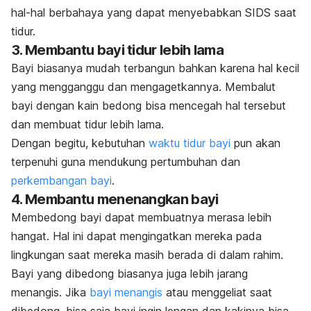
hal-hal berbahaya yang dapat menyebabkan SIDS saat
tidur.
3. Membantu bayi tidur lebih lama
Bayi biasanya mudah terbangun bahkan karena hal kecil
yang mengganggu dan mengagetkannya. Membalut
bayi dengan kain bedong bisa mencegah hal tersebut
dan membuat tidur lebih lama.
Dengan begitu, k
ebutuhan
waktu tidur bayi
pun akan
terpenuhi guna mendukung pertumbuhan dan
perkembangan bayi
.
4. Membantu menenangkan bayi
Membedong bayi dapat membuatnya merasa lebih
hangat. Hal ini dapat mengingatkan mereka pada
lingkungan saat mereka masih berada di dalam rahim.
Bayi yang dibedong biasanya juga lebih jarang
menangis. Jika
bayi menangis
atau menggeliat saat