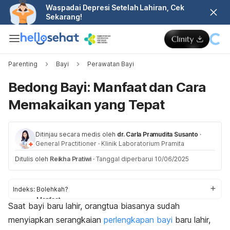
Waspadai Depresi Setelah Lahiran, Cek
Sekarang!
Parenting
Bayi
Perawatan Bayi
Bedong Bayi: Manfaat dan Cara
Memakaikan yang Tepat
Ditinjau secara medis oleh
dr. Carla Pramudita Susanto
·
General Practitioner
·
Klinik Laboratorium Pramita
Ditulis oleh
Reikha Pratiwi
·
Tanggal diperbarui 10/06/2025
Indeks:
Bolehkah?
Manfaat
Saat bayi baru lahir, orangtua biasanya sudah
Cara
menyiapkan serangkaian
perlengkapan bayi
baru lahir,
Yang harus diperhatikan