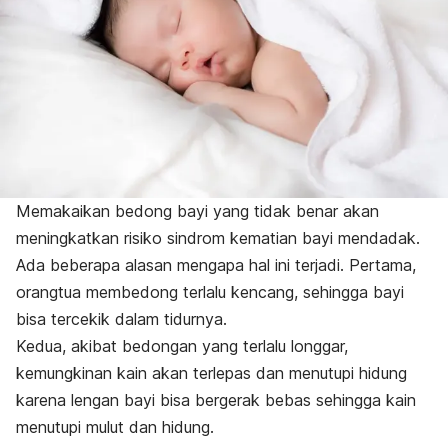
Me
makaikan bedong bayi
yang tidak benar akan
meningkatkan risiko
sindrom kematian bayi mendadak.
Ada beberapa alasan mengapa hal ini terjadi.
Pertama,
orangtua membedong terlalu kencang, sehingga bayi
bisa tercekik dalam tidurnya.
Kedua, akibat bedongan yang terlalu longgar,
kemungkinan kain akan terlepas dan menutupi hidung
karena lengan bayi bisa bergerak bebas sehingga kain
menutupi mulut dan hidung.