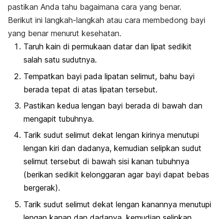
pastikan Anda tahu bagaimana cara yang benar.
Berikut ini langkah-langkah atau cara membedong bayi
yang benar menurut kesehatan.
Taruh kain di permukaan datar dan lipat sedikit
salah satu sudutnya.
Tempatkan bayi pada lipatan selimut, bahu bayi
berada tepat di atas lipatan tersebut.
Pastikan kedua lengan bayi berada di bawah dan
mengapit tubuhnya.
Tarik sudut selimut dekat lengan kirinya menutupi
lengan kiri dan dadanya, kemudian selipkan sudut
selimut tersebut di bawah sisi kanan tubuhnya
(berikan sedikit kelonggaran agar bayi dapat bebas
bergerak).
Tarik sudut selimut dekat lengan kanannya menutupi
lengan kanan dan dadanya, kemudian selipkan