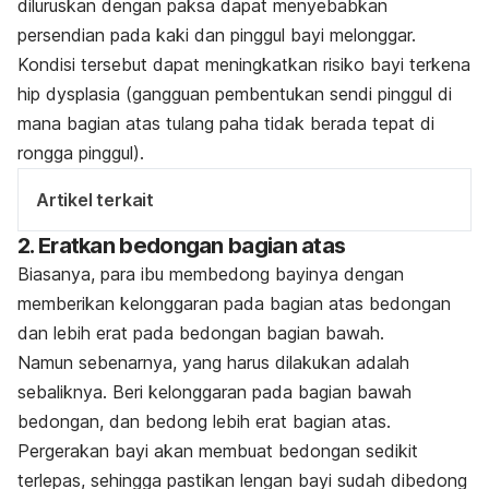
diluruskan dengan paksa dapat menyebabkan
persendian pada kaki dan pinggul bayi melonggar.
Kondisi tersebut dapat meningkatkan risiko bayi terkena
hip dysplasia
(gangguan pembentukan sendi pinggul di
mana bagian atas tulang paha tidak berada tepat di
rongga pinggul).
Artikel terkait
2. Eratkan bedongan bagian atas
Biasanya, para ibu membedong bayinya dengan
memberikan kelonggaran pada bagian atas bedongan
dan lebih erat pada bedongan bagian bawah.
Namun sebenarnya, yang harus dilakukan adalah
sebaliknya. Beri kelonggaran pada bagian bawah
bedongan, dan bedong lebih erat bagian atas.
Pergerakan bayi akan membuat bedongan sedikit
terlepas, sehingga pastikan lengan bayi sudah dibedong