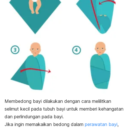
Membedong bayi dilakukan dengan cara melilitkan
selimut kecil pada tubuh bayi untuk memberi kehangatan
dan perlindungan pada bayi.
Jika ingin memakaikan bedong dalam
perawatan bayi
,