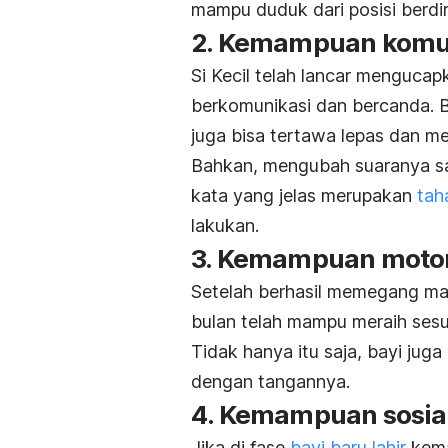
mampu duduk dari posisi berdir
2. Kemampuan komun
Si Kecil telah lancar menguca
berkomunikasi dan bercanda. B
juga bisa tertawa lepas dan m
Bahkan, mengubah suaranya s
kata yang jelas merupakan
tah
lakukan.
3. Kemampuan motor
Setelah berhasil memegang mai
bulan telah mampu meraih sesu
Tidak hanya itu saja, bayi ju
dengan tangannya.
4. Kemampuan sosia
Jika di fase
bayi baru lahir
kema