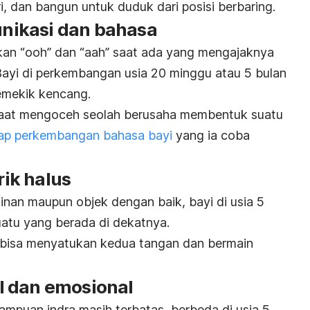
i, dan bangun untuk duduk dari posisi berbaring.
ikasi dan bahasa
pkan “ooh” dan “aah” saat ada yang mengajaknya
ayi di perkembangan usia 20 minggu atau 5 bulan
emekik kencang.
aat mengoceh seolah berusaha membentuk suatu
ap perkembangan bahasa bayi
yang ia coba
ik halus
nan maupun objek dengan baik, bayi di usia 5
atu yang berada di dekatnya.
ga bisa menyatukan kedua tangan dan bermain
l dan emosional
mpuan indra masih terbatas, berbeda di usia 5